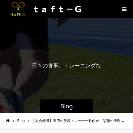
日
々
の
食
事
、
ト
レ
ー
ニ
ン
グ
な
ど
お
役
立
Blog
Blog
【大会優勝】当店の代表トレーナー竹内が、悲願の優勝。10大会目にしてつかんだ優勝は一味違う仕上がりで。