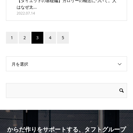
【ダイエットの基礎編】カロリーの概念について。人
はなぜ太...
2022.07.14
1
2
3
4
5
月を選択
からだ作りをサポートする、タフトグループ