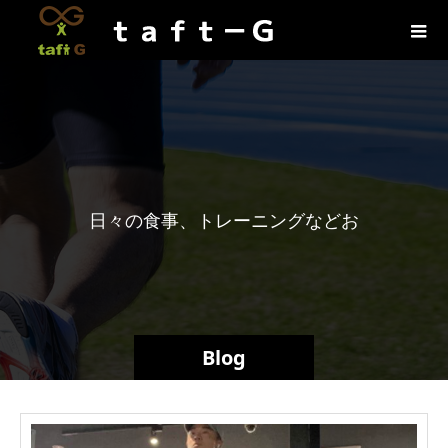
日
々
の
食
事
、
ト
レ
ー
ニ
ン
グ
な
ど
お
役
立
ち
情
報
に
Blog