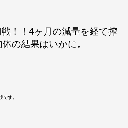
初戦！！4ヶ月の減量を経て搾
肉体の結果はいかに。
し後です。